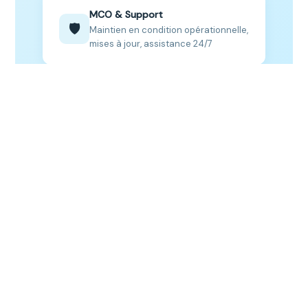
MCO & Support
🛡️
Maintien en condition opérationnelle,
mises à jour, assistance 24/7
LA SOLUTION
Pourquoi choisir
3CX ?
3CX est le PABX IP de nouvelle génération, adopté
par plus de 600 000 entreprises dans le monde.